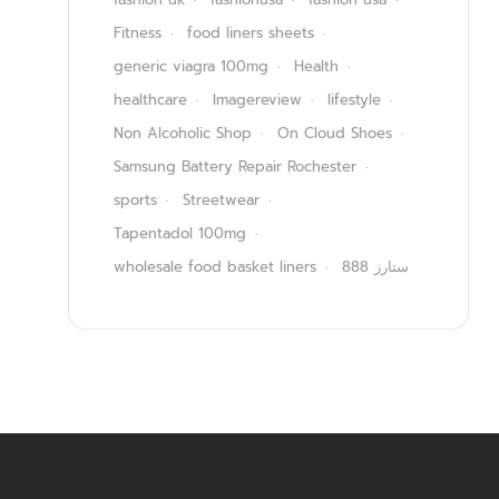
Fitness
food liners sheets
generic viagra 100mg
Health
healthcare
Imagereview
lifestyle
Non Alcoholic Shop
On Cloud Shoes
Samsung Battery Repair Rochester
sports
Streetwear
Tapentadol 100mg
wholesale food basket liners
ستارز 888