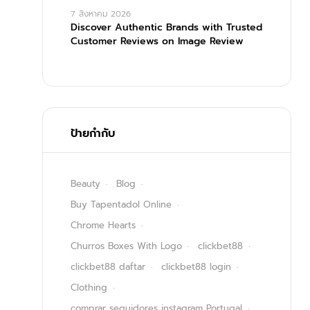
7 สิงหาคม 2026
Discover Authentic Brands with Trusted
Customer Reviews on Image Review
ป้ายกำกับ
Beauty
Blog
Buy Tapentadol Online
Chrome Hearts
Churros Boxes With Logo
clickbet88
clickbet88 daftar
clickbet88 login
Clothing
comprar seguidores instagram Portugal