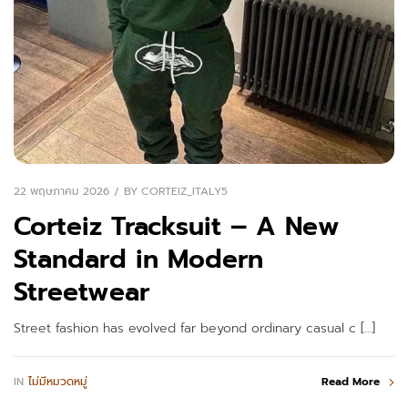
22 พฤษภาคม 2026
BY
CORTEIZ_ITALY5
Corteiz Tracksuit – A New
Standard in Modern
Streetwear
Street fashion has evolved far beyond ordinary casual c […]
IN
ไม่มีหมวดหมู่
Read More