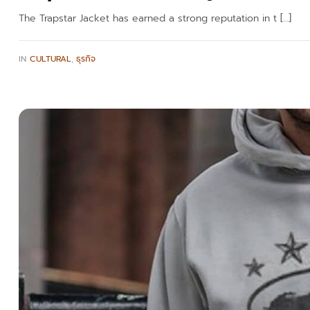
The Trapstar Jacket has earned a strong reputation in t […]
IN
CULTURAL
,
ธุรกิจ