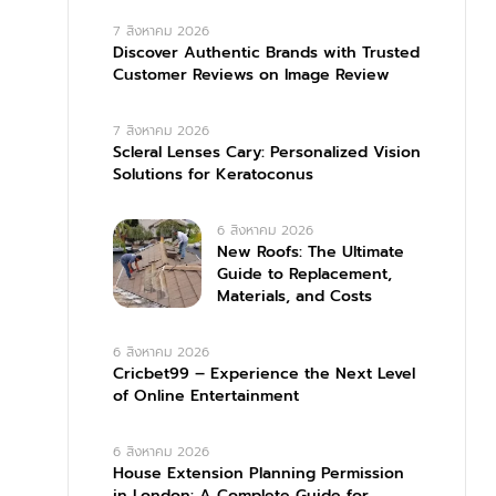
7 สิงหาคม 2026
Discover Authentic Brands with Trusted
Customer Reviews on Image Review
7 สิงหาคม 2026
Scleral Lenses Cary: Personalized Vision
Solutions for Keratoconus
6 สิงหาคม 2026
New Roofs: The Ultimate
Guide to Replacement,
Materials, and Costs
6 สิงหาคม 2026
Cricbet99 – Experience the Next Level
of Online Entertainment
6 สิงหาคม 2026
House Extension Planning Permission
in London: A Complete Guide for