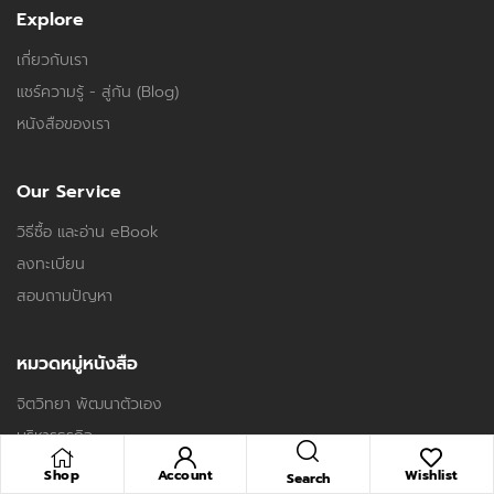
Explore
เกี่ยวกับเรา
แชร์ความรู้ - สู่กัน (Blog)
หนังสือของเรา
Our Service
วิธีซื้อ และอ่าน eBook
ลงทะเบียน
สอบถามปัญหา
หมวดหมู่หนังสือ
จิตวิทยา พัฒนาตัวเอง
บริหารธุรกิจ
ภาษาศาสตร์
Shop
Account
Wishlist
Search