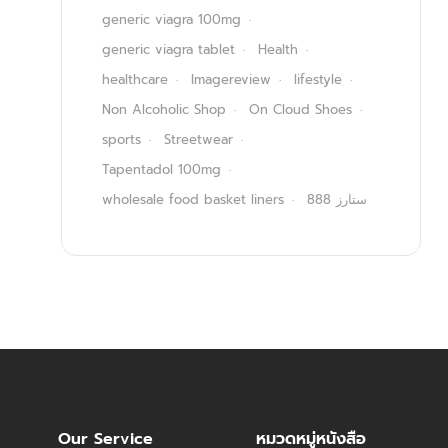
generic viagra 100mg
generic viagra tablet
Health
healthcare
Imagereview
lifestyle
Non Alcoholic Shop
On Cloud Shoes
sports
Streetwear
Tapentadol 100mg
wholesale food basket liners
ستارز 888
Our Service
หมวดหมู่หนังสือ