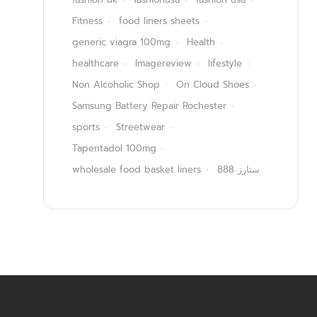
Fitness
food liners sheets
generic viagra 100mg
Health
healthcare
Imagereview
lifestyle
Non Alcoholic Shop
On Cloud Shoes
Samsung Battery Repair Rochester
sports
Streetwear
Tapentadol 100mg
wholesale food basket liners
ستارز 888