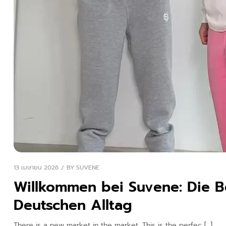
13 เมษายน 2026
BY
SUVENE
Willkommen bei Suvene: Die B
Deutschen Alltag
There is a new market in the market. This is the perfec […]