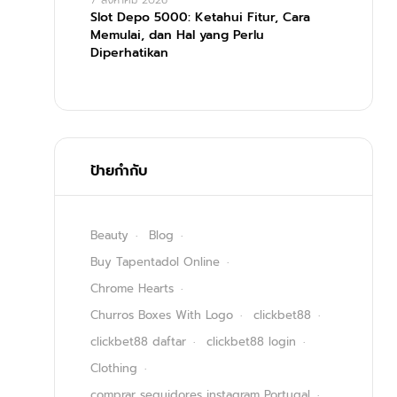
7 สิงหาคม 2026
Slot Depo 5000: Ketahui Fitur, Cara
Memulai, dan Hal yang Perlu
Diperhatikan
ป้ายกำกับ
Beauty
Blog
Buy Tapentadol Online
Chrome Hearts
Churros Boxes With Logo
clickbet88
clickbet88 daftar
clickbet88 login
Clothing
comprar seguidores instagram Portugal