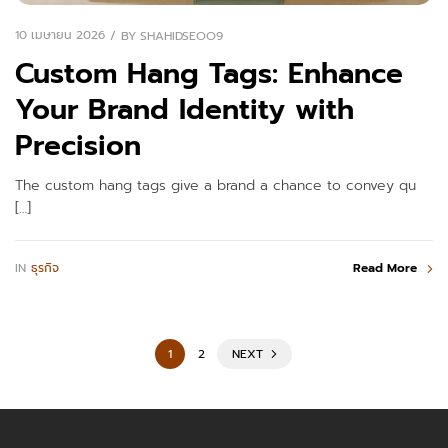
10 เมษายน 2026
BY
SHAHIDSEOO9
Custom Hang Tags: Enhance
Your Brand Identity with
Precision
The custom hang tags give a brand a chance to convey qu
[…]
IN
ธุรกิจ
Read More
1
2
NEXT