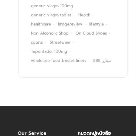
generic viagra 100mg
generic viagra tablet
Health
healthcare
Imagereview
lifestyle
Non Alcoholic Shop
On Cloud Shoes
sports
Streetwear
Tapentadol 100mg
wholesale food basket liners
ستارز 888
Our Service
หมวดหมู่หนังสือ