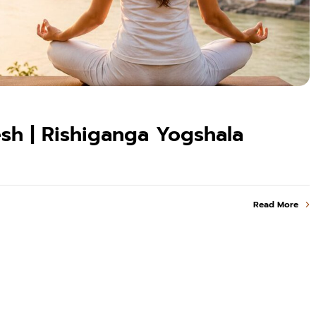
esh | Rishiganga Yogshala
Read More