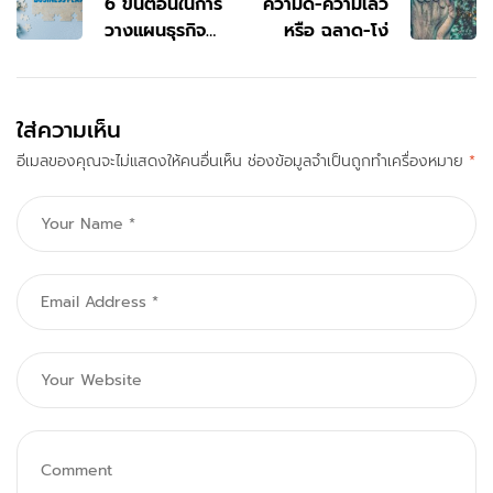
6 ขั้นตอนในการ
ความดี-ความเลว
วางแผนธุรกิจ
หรือ ฉลาด-โง่
เข้าใจง่ายใน 3
นาที
ใส่ความเห็น
อีเมลของคุณจะไม่แสดงให้คนอื่นเห็น
ช่องข้อมูลจำเป็นถูกทำเครื่องหมาย
*