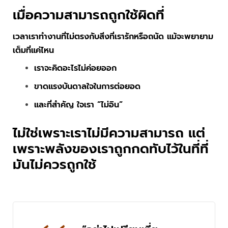
เมื่อความสามารถถูกใช้ผิดที่
เวลาเราทำงานที่ไม่ตรงกับสิ่งที่เรารักหรือถนัด แม้จะพยายาม
เต็มที่แค่ไหน
เราจะคิดอะไรไม่ค่อยออก
ขาดแรงบันดาลใจในการต่อยอด
และที่สำคัญ ใจเรา “ไม่อิน”
ไม่ใช่เพราะเราไม่มีความสามารถ แต่
เพราะพลังของเราถูกกดทับไว้ในที่ที่
มันไม่ควรถูกใช้