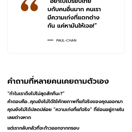
“อย่าไปเปรียบเที่ย
บกับคนอื่นมาก คนเรา
มีความเก่งที่แตกต่าง
กัน แค่หามันให้เจอ!”
PAUL-CHAN
คำถามที่หลายคนเคยถามตัวเอง
“ทำไมเราถึงไปไม่สุดสักทีนะ?”
คำตอบคือ…คุณยังไม่ได้ใช้ศักยภาพที่แท้จริงของคุณออกมา
คุณยังไม่ได้ปลดปล่อย “ความเก่งที่แท้จริง” ที่ซ่อนอยู่ภายใน
เลยต่างหาก
แต่เรากลับกลัวที่จะก้าวออกจากกรอบ