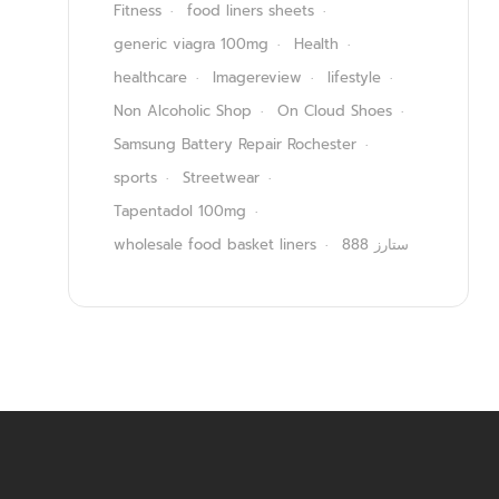
Fitness
food liners sheets
generic viagra 100mg
Health
healthcare
Imagereview
lifestyle
Non Alcoholic Shop
On Cloud Shoes
Samsung Battery Repair Rochester
sports
Streetwear
Tapentadol 100mg
wholesale food basket liners
ستارز 888