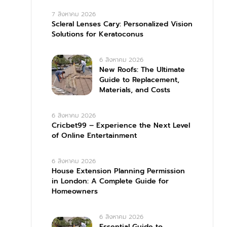
7 สิงหาคม 2026
Scleral Lenses Cary: Personalized Vision
Solutions for Keratoconus
6 สิงหาคม 2026
New Roofs: The Ultimate
Guide to Replacement,
Materials, and Costs
6 สิงหาคม 2026
Cricbet99 – Experience the Next Level
of Online Entertainment
6 สิงหาคม 2026
House Extension Planning Permission
in London: A Complete Guide for
Homeowners
6 สิงหาคม 2026
Essential Guide to