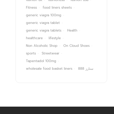
Fitness
food liners sheets
generic viagra 100mg
generic viagra tablet
generic viagra tablets
Health
healthcare
lifestyle
Non Alcoholic Shop
On Cloud Shoes
sports
Streetwear
Tapentadol 100mg
wholesale food basket liners
ستارز 888