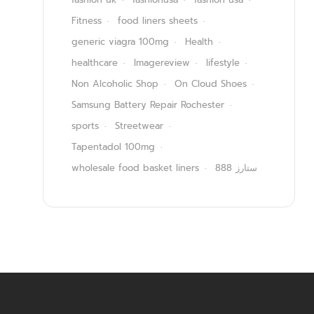
Fitness
food liners sheets
generic viagra 100mg
Health
healthcare
Imagereview
lifestyle
Non Alcoholic Shop
On Cloud Shoes
Samsung Battery Repair Rochester
sports
Streetwear
Tapentadol 100mg
wholesale food basket liners
ستارز 888