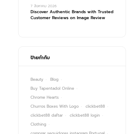
7 สิงหาคม 2026
Discover Authentic Brands with Trusted
Customer Reviews on Image Review
ป้ายกำกับ
Beauty
Blog
Buy Tapentadol Online
Chrome Hearts
Churros Boxes With Logo
clickbet88
clickbet88 daftar
clickbet88 login
Clothing
comprar seguidores instagram Portugal