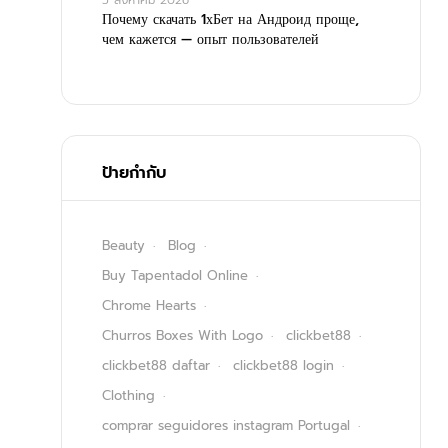
5 สิงหาคม 2026
Почему скачать 1хБет на Андроид проще,
чем кажется — опыт пользователей
ป้ายกำกับ
Beauty
Blog
Buy Tapentadol Online
Chrome Hearts
Churros Boxes With Logo
clickbet88
clickbet88 daftar
clickbet88 login
Clothing
comprar seguidores instagram Portugal