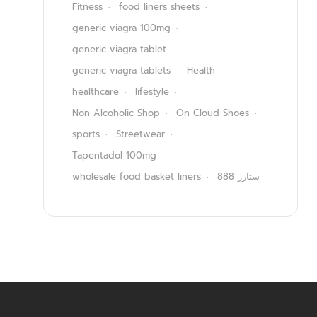
Fitness
food liners sheets
generic viagra 100mg
generic viagra tablet
generic viagra tablets
Health
healthcare
lifestyle
Non Alcoholic Shop
On Cloud Shoes
sports
Streetwear
Tapentadol 100mg
wholesale food basket liners
ستارز 888