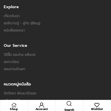
Explore
เกี่ยวกับเรา
แชร์ความรู้ - สู่กัน (Blog)
หนังสือของเรา
Our Service
วิธีซื้อ และอ่าน eBook
ลงทะเบียน
สอบถามปัญหา
หมวดหมู่หนังสือ
จิตวิทยา พัฒนาตัวเอง
บริหารธุรกิจ
ภาษาศาสตร์
Shop
Account
Wishlist
Search