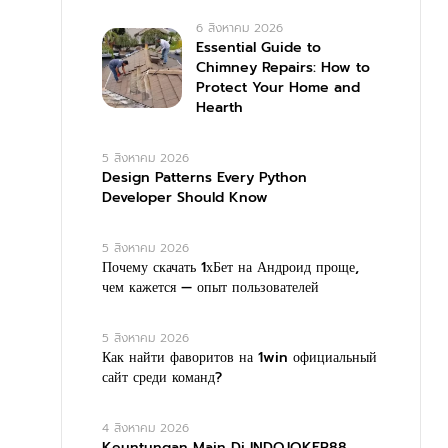
6 สิงหาคม 2026
Essential Guide to
Chimney Repairs: How to
Protect Your Home and
Hearth
5 สิงหาคม 2026
Design Patterns Every Python
Developer Should Know
5 สิงหาคม 2026
Почему скачать 1хБет на Андроид проще,
чем кажется — опыт пользователей
5 สิงหาคม 2026
Как найти фаворитов на 1win официальный
сайт среди команд?
4 สิงหาคม 2026
Keuntungan Main Di INDOJOKER88