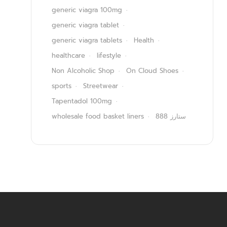
generic viagra 100mg
generic viagra tablet
generic viagra tablets
Health
healthcare
lifestyle
Non Alcoholic Shop
On Cloud Shoes
sports
Streetwear
Tapentadol 100mg
wholesale food basket liners
ستارز 888