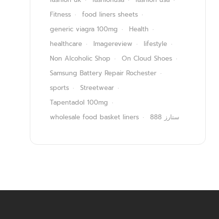
Fitness
food liners sheets
generic viagra 100mg
Health
healthcare
Imagereview
lifestyle
Non Alcoholic Shop
On Cloud Shoes
Samsung Battery Repair Rochester
sports
Streetwear
Tapentadol 100mg
wholesale food basket liners
ستارز 888