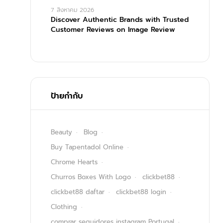
7 สิงหาคม 2026
Discover Authentic Brands with Trusted
Customer Reviews on Image Review
ป้ายกำกับ
Beauty
Blog
Buy Tapentadol Online
Chrome Hearts
Churros Boxes With Logo
clickbet88
clickbet88 daftar
clickbet88 login
Clothing
comprar seguidores instagram Portugal