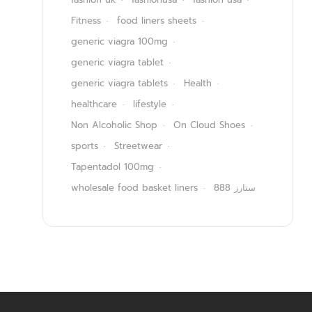
Fitness
food liners sheets
generic viagra 100mg
generic viagra tablet
generic viagra tablets
Health
healthcare
lifestyle
Non Alcoholic Shop
On Cloud Shoes
sports
Streetwear
Tapentadol 100mg
wholesale food basket liners
ستارز 888