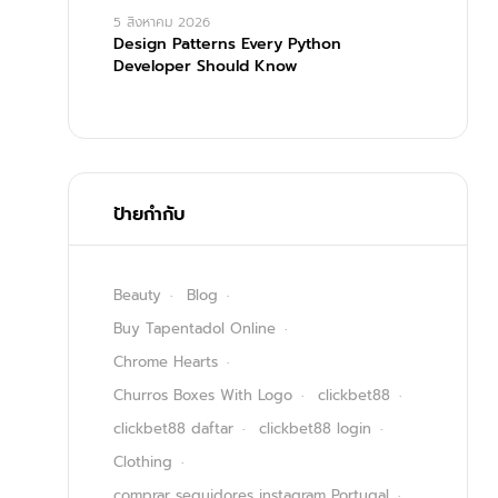
5 สิงหาคม 2026
Design Patterns Every Python
Developer Should Know
ป้ายกำกับ
Beauty
Blog
Buy Tapentadol Online
Chrome Hearts
Churros Boxes With Logo
clickbet88
clickbet88 daftar
clickbet88 login
Clothing
comprar seguidores instagram Portugal