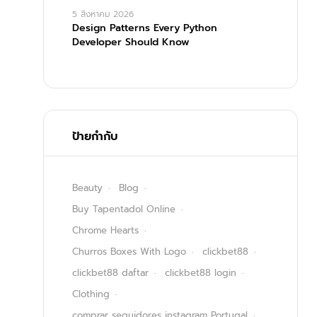
5 สิงหาคม 2026
Design Patterns Every Python
Developer Should Know
ป้ายกำกับ
Beauty
Blog
Buy Tapentadol Online
Chrome Hearts
Churros Boxes With Logo
clickbet88
clickbet88 daftar
clickbet88 login
Clothing
comprar seguidores instagram Portugal