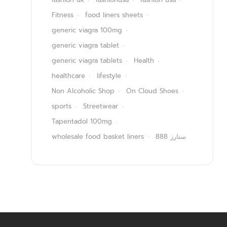
Fitness
food liners sheets
generic viagra 100mg
generic viagra tablet
generic viagra tablets
Health
healthcare
lifestyle
Non Alcoholic Shop
On Cloud Shoes
sports
Streetwear
Tapentadol 100mg
wholesale food basket liners
ستارز 888