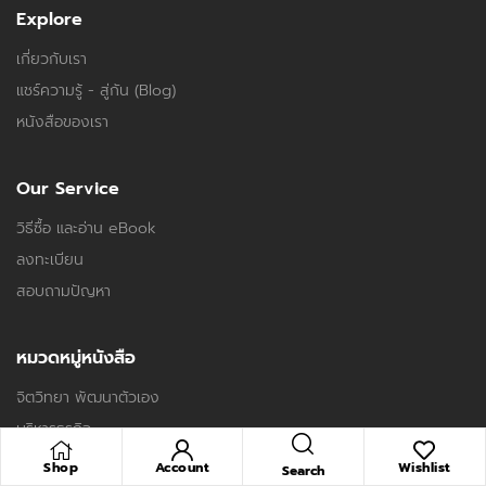
Explore
เกี่ยวกับเรา
แชร์ความรู้ - สู่กัน (Blog)
หนังสือของเรา
Our Service
วิธีซื้อ และอ่าน eBook
ลงทะเบียน
สอบถามปัญหา
หมวดหมู่หนังสือ
จิตวิทยา พัฒนาตัวเอง
บริหารธุรกิจ
ภาษาศาสตร์
Shop
Account
Wishlist
Search