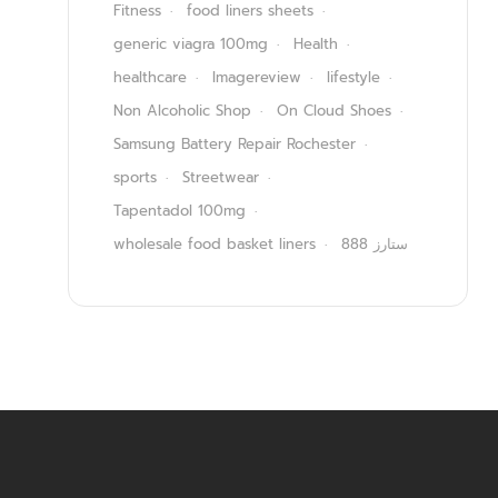
Fitness
food liners sheets
generic viagra 100mg
Health
healthcare
Imagereview
lifestyle
Non Alcoholic Shop
On Cloud Shoes
Samsung Battery Repair Rochester
sports
Streetwear
Tapentadol 100mg
wholesale food basket liners
ستارز 888