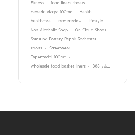
Fitness
food liners sheets
generic viagra 100mg
Health
healthcare
Imagereview
lifestyle
Non Alcoholic Shop
On Cloud Shoes
Samsung Battery Repair Rochester
sports
Streetwear
Tapentadol 100mg
wholesale food basket liners
ستارز 888