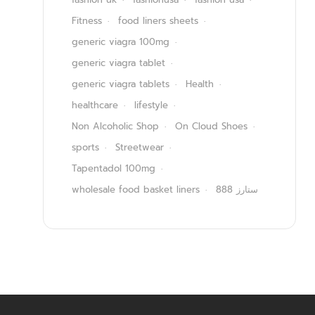
Fitness
food liners sheets
generic viagra 100mg
generic viagra tablet
generic viagra tablets
Health
healthcare
lifestyle
Non Alcoholic Shop
On Cloud Shoes
sports
Streetwear
Tapentadol 100mg
wholesale food basket liners
ستارز 888