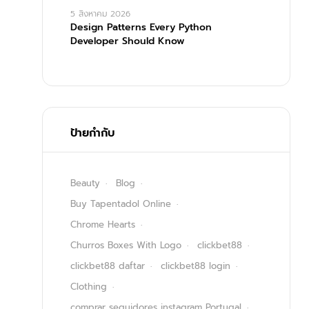
5 สิงหาคม 2026
Design Patterns Every Python
Developer Should Know
ป้ายกำกับ
Beauty
Blog
Buy Tapentadol Online
Chrome Hearts
Churros Boxes With Logo
clickbet88
clickbet88 daftar
clickbet88 login
Clothing
comprar seguidores instagram Portugal