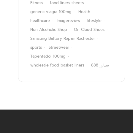
Fitness
food liners sheets
generic viagra 100mg
Health
healthcare
Imagereview
lifestyle
Non Alcoholic Shop
On Cloud Shoes
Samsung Battery Repair Rochester
sports
Streetwear
Tapentadol 100mg
wholesale food basket liners
ستارز 888