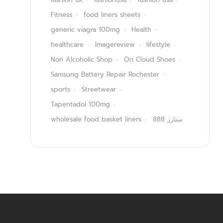
Fitness
food liners sheets
generic viagra 100mg
Health
healthcare
Imagereview
lifestyle
Non Alcoholic Shop
On Cloud Shoes
Samsung Battery Repair Rochester
sports
Streetwear
Tapentadol 100mg
wholesale food basket liners
ستارز 888