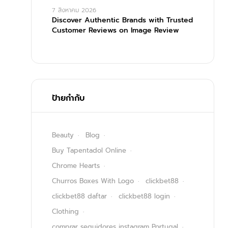
7 สิงหาคม 2026
Discover Authentic Brands with Trusted
Customer Reviews on Image Review
ป้ายกำกับ
Beauty
Blog
Buy Tapentadol Online
Chrome Hearts
Churros Boxes With Logo
clickbet88
clickbet88 daftar
clickbet88 login
Clothing
comprar seguidores instagram Portugal