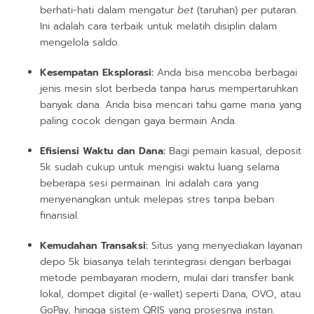
berhati-hati dalam mengatur
bet
(taruhan) per putaran.
Ini adalah cara terbaik untuk melatih disiplin dalam
mengelola saldo.
Kesempatan Eksplorasi:
Anda bisa mencoba berbagai
jenis mesin slot berbeda tanpa harus mempertaruhkan
banyak dana. Anda bisa mencari tahu game mana yang
paling cocok dengan gaya bermain Anda.
Efisiensi Waktu dan Dana:
Bagi pemain kasual, deposit
5k sudah cukup untuk mengisi waktu luang selama
beberapa sesi permainan. Ini adalah cara yang
menyenangkan untuk melepas stres tanpa beban
finansial.
Kemudahan Transaksi:
Situs yang menyediakan layanan
depo 5k biasanya telah terintegrasi dengan berbagai
metode pembayaran modern, mulai dari transfer bank
lokal, dompet digital (e-wallet) seperti Dana, OVO, atau
GoPay, hingga sistem QRIS yang prosesnya instan.