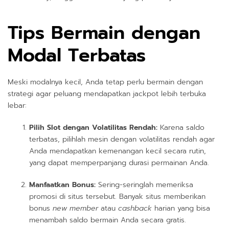
Tips Bermain dengan
Modal Terbatas
Meski modalnya kecil, Anda tetap perlu bermain dengan
strategi agar peluang mendapatkan jackpot lebih terbuka
lebar:
Pilih Slot dengan Volatilitas Rendah:
Karena saldo
terbatas, pilihlah mesin dengan volatilitas rendah agar
Anda mendapatkan kemenangan kecil secara rutin,
yang dapat memperpanjang durasi permainan Anda.
Manfaatkan Bonus:
Sering-seringlah memeriksa
promosi di situs tersebut. Banyak situs memberikan
bonus
new member
atau
cashback
harian yang bisa
menambah saldo bermain Anda secara gratis.