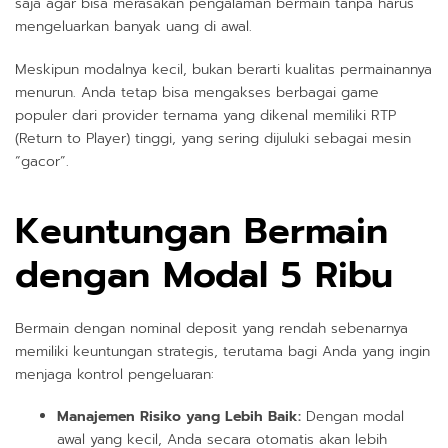
saja agar bisa merasakan pengalaman bermain tanpa harus
mengeluarkan banyak uang di awal.
Meskipun modalnya kecil, bukan berarti kualitas permainannya
menurun. Anda tetap bisa mengakses berbagai game
populer dari provider ternama yang dikenal memiliki RTP
(Return to Player) tinggi, yang sering dijuluki sebagai mesin
“gacor”.
Keuntungan Bermain
dengan Modal 5 Ribu
Bermain dengan nominal deposit yang rendah sebenarnya
memiliki keuntungan strategis, terutama bagi Anda yang ingin
menjaga kontrol pengeluaran:
Manajemen Risiko yang Lebih Baik:
Dengan modal
awal yang kecil, Anda secara otomatis akan lebih