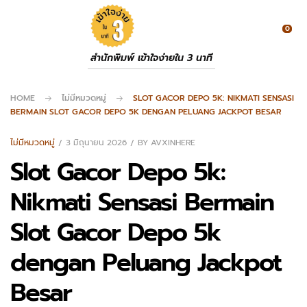
0
สำนักพิมพ์ เข้าใจง่ายใน 3 นาที
HOME
ไม่มีหมวดหมู่
SLOT GACOR DEPO 5K: NIKMATI SENSASI
BERMAIN SLOT GACOR DEPO 5K DENGAN PELUANG JACKPOT BESAR
ไม่มีหมวดหมู่
3 มิถุนายน 2026
BY
AVXINHERE
Slot Gacor Depo 5k:
Nikmati Sensasi Bermain
Slot Gacor Depo 5k
dengan Peluang Jackpot
Besar