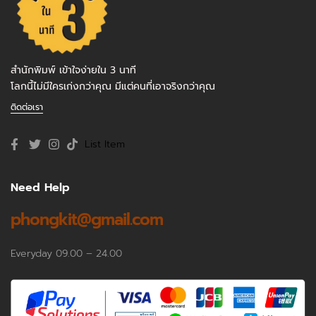
สำนักพิมพ์ เข้าใจง่ายใน 3 นาที
โลกนี้ไม่มีใครเก่งกว่าคุณ มีแต่คนที่เอาจริงกว่าคุณ
ติดต่อเรา
List Item
Need Help
phongkit@gmail.com
Everyday 09.00 – 24.00