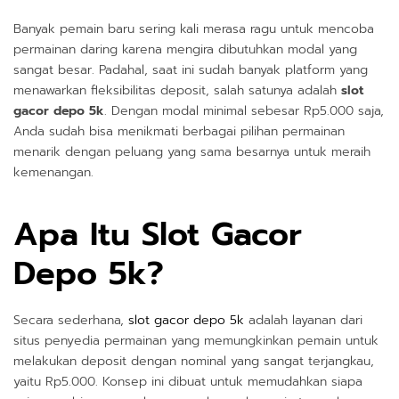
Banyak pemain baru sering kali merasa ragu untuk mencoba
permainan daring karena mengira dibutuhkan modal yang
sangat besar. Padahal, saat ini sudah banyak platform yang
menawarkan fleksibilitas deposit, salah satunya adalah
slot
gacor depo 5k
. Dengan modal minimal sebesar Rp5.000 saja,
Anda sudah bisa menikmati berbagai pilihan permainan
menarik dengan peluang yang sama besarnya untuk meraih
kemenangan.
Apa Itu Slot Gacor
Depo 5k?
Secara sederhana,
slot gacor depo 5k
adalah layanan dari
situs penyedia permainan yang memungkinkan pemain untuk
melakukan deposit dengan nominal yang sangat terjangkau,
yaitu Rp5.000. Konsep ini dibuat untuk memudahkan siapa