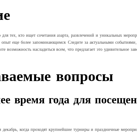
ие
 для тех, кто ищет сочетания азарта, развлечений и уникальных мероп
ш опыт еще более запоминающимся. Следите за актуальными событиями,
те возможность насладиться всем, что предлагает это удивительное зав
аваемые вопросы
шее время года для посеще
и декабрь, когда проходят крупнейшие турниры и праздничные меропри