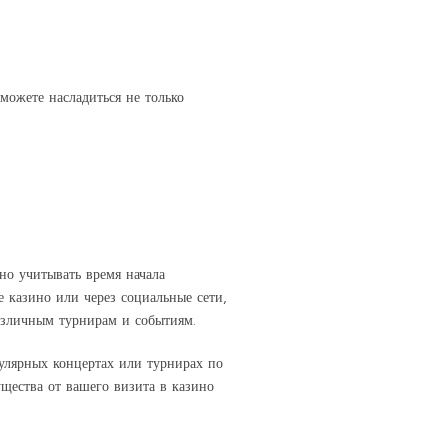
можете насладиться не только
но учитывать время начала
 казино или через социальные сети,
азличным турнирам и событиям.
пулярных концертах или турнирах по
щества от вашего визита в казино