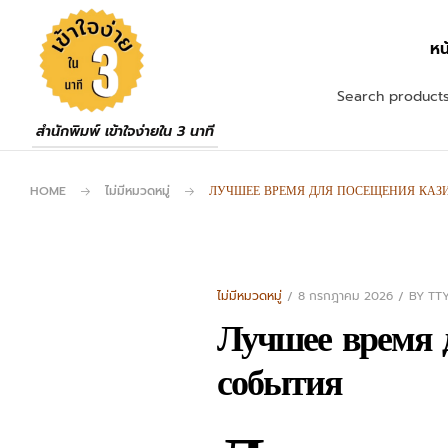
หน
สำนักพิมพ์ เข้าใจง่ายใน 3 นาที
HOME
ไม่มีหมวดหมู่
ЛУЧШЕЕ ВРЕМЯ ДЛЯ ПОСЕЩЕНИЯ КАЗ
ไม่มีหมวดหมู่
8 กรกฎาคม 2026
BY
TT
Лучшее время 
события