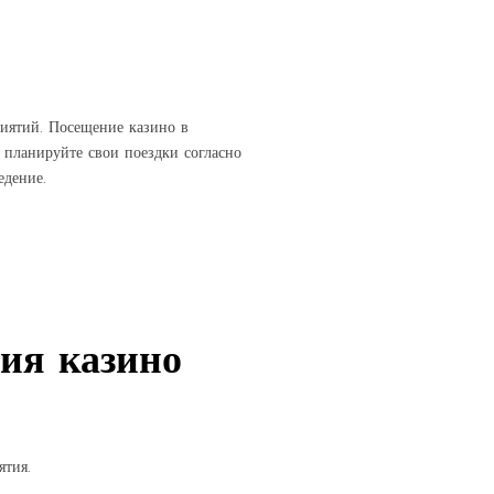
риятий. Посещение казино в
 планируйте свои поездки согласно
едение.
ния казино
ятия.