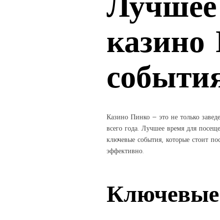
Лучшее
казино
событи
Казино Пинко – это не только завед
всего года. Лучшее время для посещ
ключевые события, которые стоит по
эффективно.
Ключевые