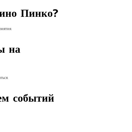
зино Пинко?
риятия.
ы на
ться.
ием событий