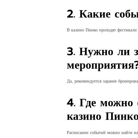
2. Какие соб
В казино Пинко проходят фестивали 
3. Нужно ли 
мероприятия
Да, рекомендуется заранее бронирова
4. Где можно
казино Пинк
Расписание событий можно найти на