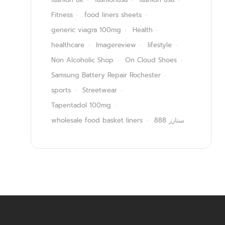
Fitness
food liners sheets
generic viagra 100mg
Health
healthcare
Imagereview
lifestyle
Non Alcoholic Shop
On Cloud Shoes
Samsung Battery Repair Rochester
sports
Streetwear
Tapentadol 100mg
wholesale food basket liners
ستارز 888