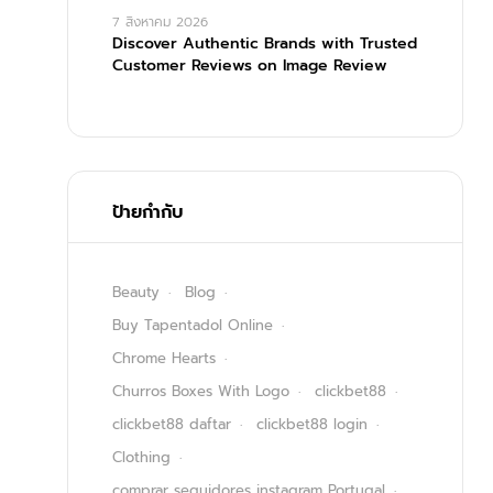
7 สิงหาคม 2026
Discover Authentic Brands with Trusted
Customer Reviews on Image Review
ป้ายกำกับ
Beauty
Blog
Buy Tapentadol Online
Chrome Hearts
Churros Boxes With Logo
clickbet88
clickbet88 daftar
clickbet88 login
Clothing
comprar seguidores instagram Portugal